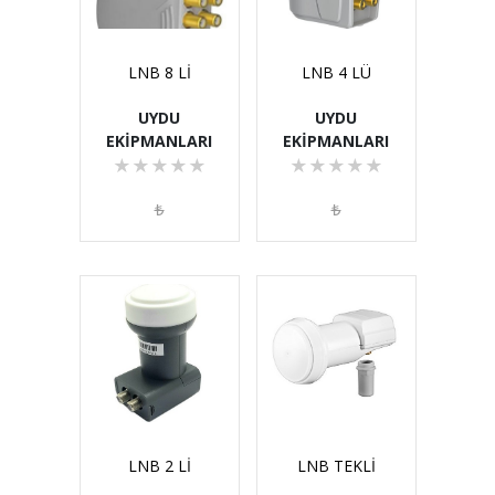
LNB 8 Lİ
LNB 4 LÜ
UYDU
UYDU
EKİPMANLARI
EKİPMANLARI
★
★
★
★
★
★
★
★
★
★
₺
₺
LNB 2 Lİ
LNB TEKLİ