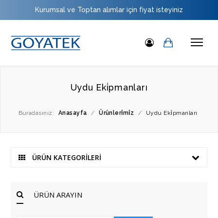
Kurumsal ve Toptan alımlar için fiyat isteyiniz
Uydu Eki̇pmanları
Buradasınız:
Anasayfa
/
Ürünleri̇mi̇z
/
Uydu Eki̇pmanları
ÜRÜN KATEGORİLERİ
ÜRÜN ARAYIN