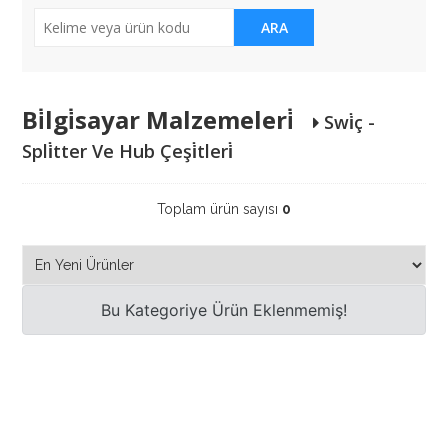
ARA
Bi̇lgi̇sayar Malzemeleri̇
Swi̇ç -
Spli̇tter Ve Hub Çeşi̇tleri̇
Toplam ürün sayısı
0
Bu Kategoriye Ürün Eklenmemiş!