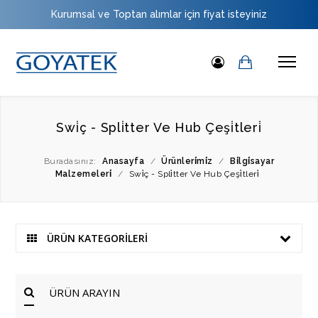
Kurumsal ve Toptan alımlar için fiyat isteyiniz
Swi̇ç - Spli̇tter Ve Hub Çeşi̇tleri̇
Buradasınız:
Anasayfa
/
Ürünleri̇mi̇z
/
Bi̇lgi̇sayar
Malzemeleri̇
/
Swi̇ç - Spli̇tter Ve Hub Çeşi̇tleri̇
ÜRÜN KATEGORİLERİ
ÜRÜN ARAYIN